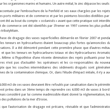
 les organismes marins et humains. Un autre métal, le zinc dépasse les seuils
accentuée par l’embouchure de la Penfeld et ses eaux chargées par les rejets 
es ports militaires et de commerce et par les peintures biocides distillées par
 ont été au bout du compte « océanisés » avant que cette pratique soit interdite
t de commerce ont été identifiés par Ifremer en 1997 comme les plus pollué
tributylétain.
phase de dragage des vases superficielles démarrée en février 2007 et penda
es teneurs en hydrocarbures étaient beaucoup plus fortes qu’annoncées dan
irisations. Il a été démontré pendant cette première phase que d’autres mé
n et que les teneurs en hydrocarbures totaux et des Hydrocarbures Aromatiq
 Même si l’hypothèse d’une récente diminution des rejets polluants pour les
ures n’est pas d’actualité- les opérateurs et les co-responsables du nouv
pte que les couches intermédiaires des sédiments dragués sont généralem
ives de la contamination chimique. Or, dans l’étude d’impact initiale, il n’y a 
 4.000 m3 de ces vases devraient être refoulés par canalisation dans le périmè
e. Il est prévu dans un 3ème temps de reprendre ces 4.000 m3 de vases à bord
ais considéré par lui comme inadmissible étant donné la réglementation, les 
n des pollutions de la mer d’Iroise.
 dit que l’autorisation de dragage est précaire, révisable et que l’administr