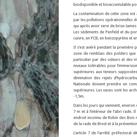
biodisponible et bioaccumulable pour
La contamination de cette zone est 
par les pollutions opérationnelles d
qui après avoir servi de brise-lames
Les sédiments de Penfeld et du por
cuivre, en PCB, en benzopyrène et en 
Il s’est avéré pendant la première 
zone de remblais des polders que l
particulier par des odeurs et des 
niveaux tolérables pour l’immersio
supérieures aux teneurs supposées.
diminution des rejets d’hydrocarb
Nationale doivent prendre en com
supérieures. Les vases sont les arch
-1,5m.
Dans les jours qui viennent, environ
7 m et à l’intérieur de l’abri rad
endroit inconnu de Robin des Bois m
de la rade de Brest et à la préventio
L’article 7 de l’arrêté préfectoral