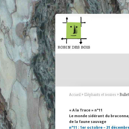
Accueil
»
Eléphants et ivoires
»
Bullet
« A la Trace » n°11
Le monde sidérant du braconna
de la faune sauvage
n°11 : 1er octobre – 31 décembre