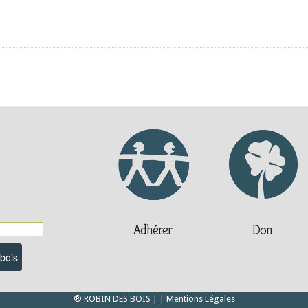
Adhérer
Don
® ROBIN DES BOIS |
| Mentions Légales