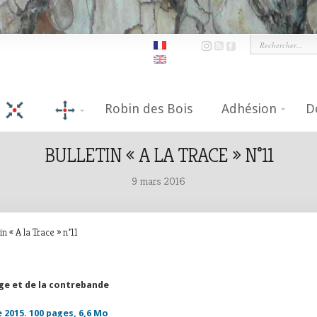
Robin des Bois
Adhésion
D
BULLETIN « A LA TRACE » N°11
9 mars 2016
in « A la Trace » n°11
ge et de la contrebande
 2015. 100 pages, 6,6 Mo