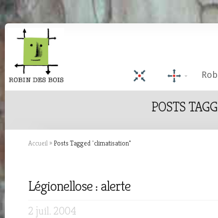
Rob
POSTS TAGG
Accueil
»
Posts Tagged
"
climatisation"
Légionellose : alerte
2 juil. 2004