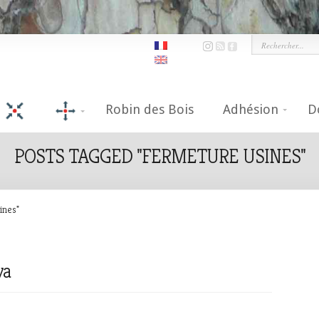
Robin des Bois
Adhésion
D
POSTS TAGGED "FERMETURE USINES"
ines"
va