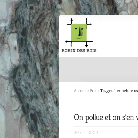
Accueil
»
Posts Tagged
"
fermeture us
On pollue et on s’en 
20 oct. 2003