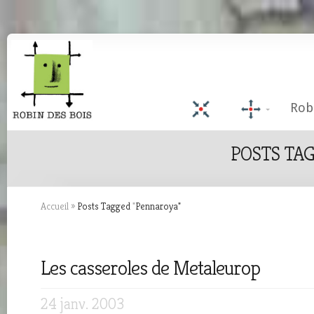
Rob
POSTS TA
Accueil
»
Posts Tagged
"
Pennaroya"
Les casseroles de Metaleurop
24 janv. 2003