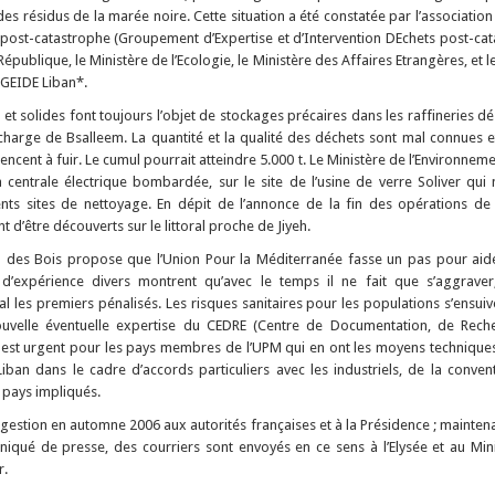
 des résidus de la marée noire. Cette situation a été constatée par l’associat
post-catastrophe (Groupement d’Expertise et d’Intervention DEchets post-cata
épublique, le Ministère de l’Ecologie, le Ministère des Affaires Etrangères, et l
 GEIDE Liban*.
 et solides font toujours l’objet de stockages précaires dans les raffineries d
écharge de Bsalleem. La quantité et la qualité des déchets sont mal connues 
ent à fuir. Le cumul pourrait atteindre 5.000 t. Le Ministère de l’Environnemen
centrale électrique bombardée, sur le site de l’usine de verre Soliver qui 
érents sites de nettoyage. En dépit de l’annonce de la fin des opérations de
d’être découverts sur le littoral proche de Jiyeh.
in des Bois propose que l’Union Pour la Méditerranée fasse un pas pour aid
 d’expérience divers montrent qu’avec le temps il ne fait que s’aggraver
 les premiers pénalisés. Les risques sanitaires pour les populations s’ensui
ouvelle éventuelle expertise du CEDRE (Centre de Documentation, de Reche
il est urgent pour les pays membres de l’UPM qui en ont les moyens technique
ban dans le cadre d’accords particuliers avec les industriels, de la conven
s pays impliqués.
gestion en automne 2006 aux autorités françaises et à la Présidence ; maintenan
qué de presse, des courriers sont envoyés en ce sens à l’Elysée et au Minist
r.