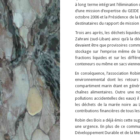
à long terme intégrant l’élimination
d’une mission d’expertise du GEIDE 
octobre 2006 et la Présidence de la R
destinataires du rapport de mission
Trois ans après, les déchets liquides
Zahrani (sud-Liban) ainsi qu’à la d
devaient être que provisoires commenc
stockage sur l’emprise même de la 
fractions liquides et sur les diff
conteneurs ou même en sacs viennent 
En conséquence, l’association Rob
environnemental dont les retours
compartiment marin étant en général
chaînes alimentaires. Outre une n
pollutions accidentelles des eaux) 
les déchets de la marée noire au Li
contributions financières de tous le
Robin des Bois a déjà émis cette sug
une urgence. En plus de ce communi
Développement Durable et de la Me